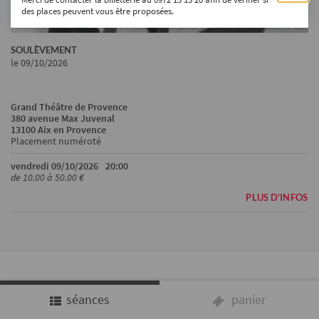
des places peuvent vous être proposées.
SOULÈVEMENT
le 09/10/2026
Grand Théâtre de Provence
380 avenue Max Juvenal
13100 Aix en Provence
Placement numéroté
vendredi 09/10/2026
20:00
de 10.00 à 50.00 €
PLUS D'INFOS
séances
panier
CHOIX DES SÉANCES